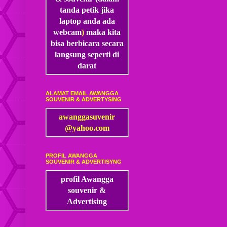
tanda petik jika
laptop anda ada
webcam
)
maka kita
bisa
berbicara secara
langsung seperti di
darat
ALAMAT EMAIL AWANGGA
SOUVENIR & ADVERTYSING
awanggasuvenir
@yahoo.com
PROFIL AWANGGA
SOUVENIR & ADVERTISYNG
profil Awangga
souvenir &
Advertising