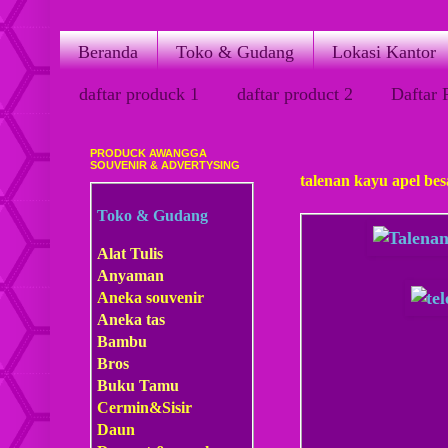
Beranda
Toko & Gudang
Lokasi Kantor
daftar produck 1
daftar product 2
Daftar 
PRODUCK AWANGGA
Kamis, 29 Maret 2018
SOUVENIR & ADVERTYSING
talenan kayu apel bes
Toko & Gudang
Alat Tulis
Anyaman
Aneka souvenir
Aneka tas
Bambu
Bros
Buku Tamu
Cermin&Sisir
Daun