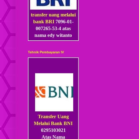
transfer uang melalui
bank BRI
7096-01-
007265-53
-4
atas
nama edy witanto
Tehnik Pembayaran IV
Transfer Uang
Melalui Bank BNI
0295103021
Atas Nama