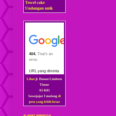
Towel cake
Undangan unik
Lihat
jl. Danau Limboto
Timur
A5 K01
Sawojajar I malang
di
peta yang lebih besar
ALAMAT AWANGGA