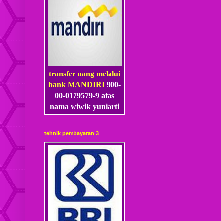
transfer uang melalui
bank MANDIRI
900-
00-0179579-9 atas
nama wiwik yuniarti
tehnik pembayaran 3