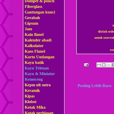
Dompet & pouch
Fiberglass
Gantungan kunci
Gerabah
Gipsum
t
Jam
diolah sed
Kain flanel
untuk souven
Kalender abadi
Kalkulator
es
Kaos Flanel
Kartu Undangan
Kayu batik
Kayu Telenan
Kayu & Miniatur
Kemoceng
Kepm
ult sutra
Posting Lebih Baru
Keramik
Kipas
Klobot
Kotak Mika
Kotak perhiasan