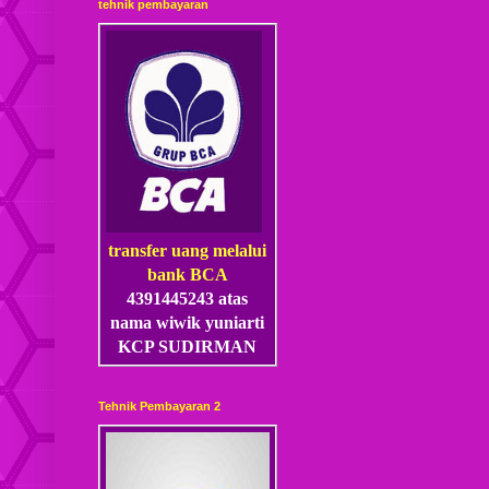
tehnik pembayaran
transfer uang melalui
bank BCA
4391445243 atas
nama wiwik yuniarti
KCP SUDIRMAN
Tehnik Pembayaran 2