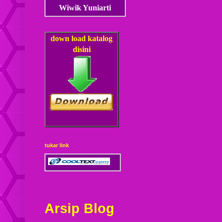
Wiwik Yuniarti
down load
katalog
disini
tukar link
Arsip Blog