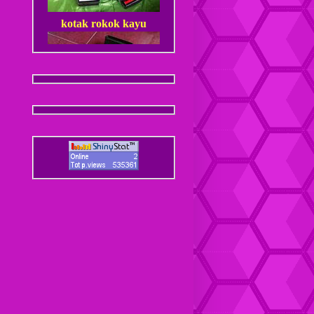
kotak rokok kayu
Dompet Kulit Pria Jantan
Coaster / Tatakan Gelas
Kulit
Dompet kulit Cewek
Coaster / Tatakan Gelas
Batik
Dompet kulit Cewek Halus