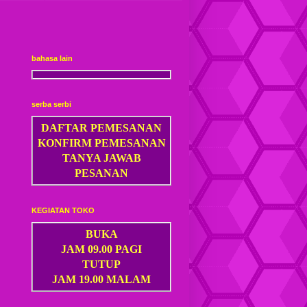
bahasa lain
serba serbi
DAFTAR PEMESANAN
KONFIRM PEMESANAN
TANYA JAWAB
PESANAN
KEGIATAN TOKO
BUKA
JAM 09.00 PAGI
TUTUP
JAM 19.00 MALAM