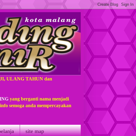
AJI, ULANG TAHUN dan
ING
yang berganti nama menjadi
t info semoga anda mempercayakan
belanja
site map