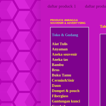
daftar produck 1
daftar produ
PRODUCK AWANGGA
Kami
SOUVENIR & ADVERTYSING
Tal
Toko & Gudang
Alat Tulis
Anyaman
Aneka souvenir
Aneka tas
Bambu
Bros
Buku Tamu
Cermin&Sisir
Daun
Dompet & pouch
Fiberglass
Gantungan kunci