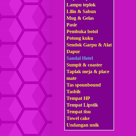
Lampu teplok
Lilin & Sabun
Mug & Gelas
Pasir
Pembuka botol
Potong kuku
Sendok Garpu & Alat
Dapur
Sandal Hotel
Sumpit & coaster
Taplak meja & place
mate
Tas s
pounbound
Tasbih
Tempat HP
Tempat Lipstik
Tempat tisu
Towel cake
Undangan unik