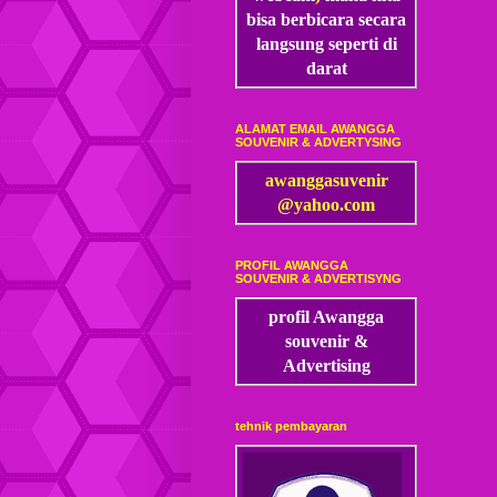
bisa
berbicara secara
langsung seperti di
darat
ALAMAT EMAIL AWANGGA
SOUVENIR & ADVERTYSING
awanggasuvenir
@yahoo.com
PROFIL AWANGGA
SOUVENIR & ADVERTISYNG
profil Awangga
souvenir &
Advertising
tehnik pembayaran