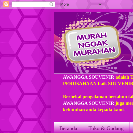
AWANGGA SOUVENIR
adalah 
PERUSAHAAN baik SOUVENIR loka
Berbekal pengalaman bertahun ta
AWANGGA SOUVENIR
juga mem
kebutuhan anda kepada kami.
Beranda
Toko & Gudang