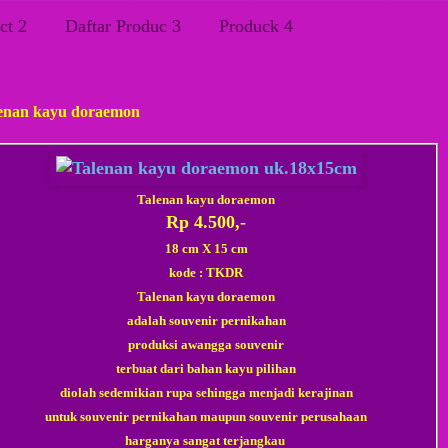
ct 2
Daftar Produc 3
Produck 4
s, 29 Maret 2018
enan kayu doraemon
Talenan kayu doraemon
Rp 4.500,-
18 cm X 15 cm
kode : TKDR
Talenan kayu doraemon
adalah souvenir pernikahan
produksi awangga souvenir
terbuat dari bahan kayu pilihan
diolah sedemikian rupa sehingga menjadi kerajinan
untuk souvenir pernikahan maupun souvenir perusahaan
harganya sangat terjangkau