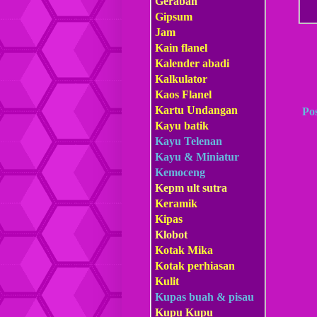
Gerabah
Gipsum
Jam
Kain flanel
Kalender abadi
Kalkulator
Kaos Flanel
Kartu Undangan
Po
Kayu batik
Kayu Telenan
Kayu & Miniatur
Kemoceng
Kepm
ult sutra
Keramik
Kipas
Klobot
Kotak Mika
Kotak perhiasan
Kulit
Kupas buah & pisau
Kupu Kupu