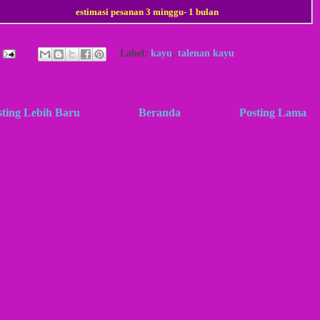
estimasi pesanan 3 minggu- 1 bulan
Label:
kayu
,
talenan kayu
sting Lebih Baru
Beranda
Posting Lama