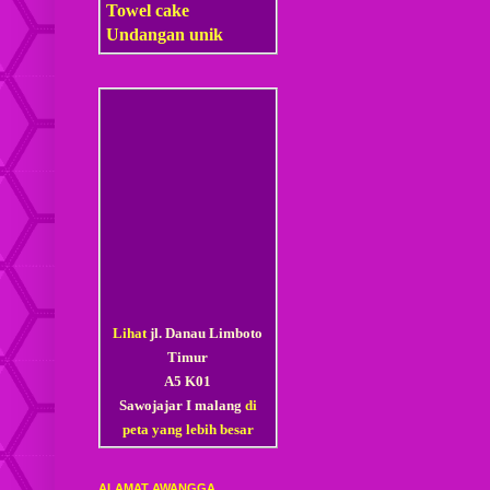
Towel cake
Undangan unik
Lihat
jl. Danau Limboto
Timur
A5 K01
Sawojajar I malang
di
peta yang lebih besar
ALAMAT AWANGGA