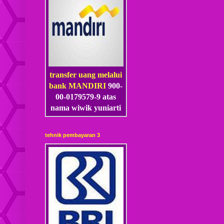
transfer uang melalui
bank MANDIRI
900-
00-0179579-9 atas
nama wiwik yuniarti
tehnik pembayaran 3