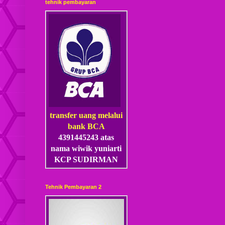
tehnik pembayaran
transfer uang melalui
bank BCA
4391445243 atas
nama wiwik yuniarti
KCP SUDIRMAN
Tehnik Pembayaran 2