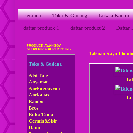
Beranda
Toko & Gudang
Lokasi Kantor
daftar produck 1
daftar product 2
Daftar 
PRODUCK AWANGGA
Kamis, 29 Maret 2018
SOUVENIR & ADVERTYSING
Talenan Kayu Liontin
Toko & Gudang
Alat Tulis
Ta
Anyaman
Aneka souvenir
Aneka tas
Ta
Bambu
Bros
Buku Tamu
Cermin&Sisir
Daun