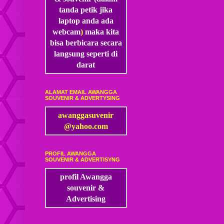
tanda petik jika
laptop anda ada
webcam
)
maka kita
bisa
berbicara secara
langsung seperti di
darat
ALAMAT EMAIL AWANGGA
SOUVENIR & ADVERTYSING
awanggasuvenir
@yahoo.com
PROFIL AWANGGA
SOUVENIR & ADVERTISYNG
profil Awangga
souvenir &
Advertising