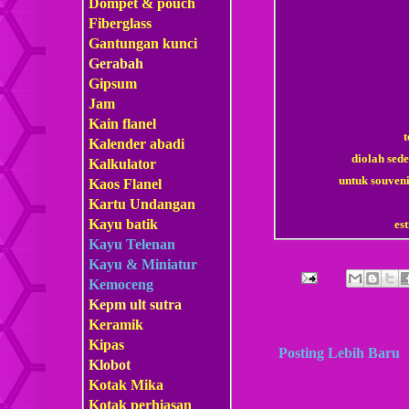
Dompet & pouch
Fiberglass
Gantungan kunci
Gerabah
Gipsum
Jam
Kain flanel
t
Kalender abadi
diolah sed
Kalkulator
untuk souven
Kaos Flanel
Kartu Undangan
Kayu batik
es
Kayu Telenan
Kayu & Miniatur
Kemoceng
Kepm
ult sutra
Keramik
Kipas
Posting Lebih Baru
Klobot
Kotak Mika
Kotak perhiasan