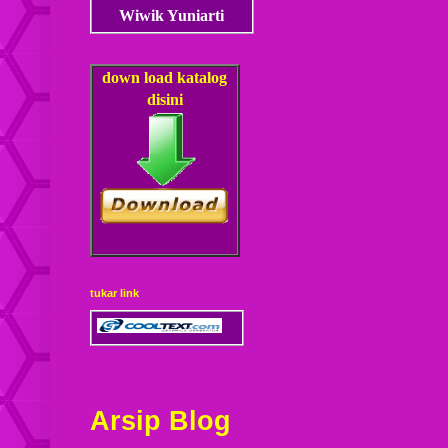
Wiwik Yuniarti
down load
katalog
disini
tukar link
Arsip Blog