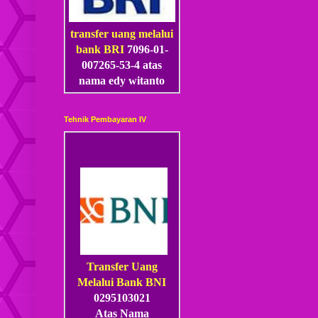
transfer uang melalui
bank BRI
7096-01-
007265-53
-4
atas
nama edy witanto
Tehnik Pembayaran IV
Transfer Uang
Melalui Bank BNI
0295103021
Atas Nama