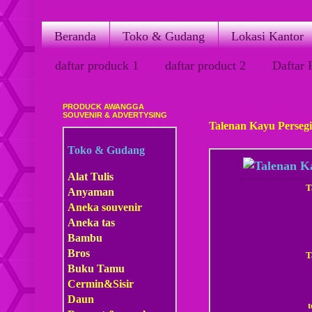
Beranda
Toko & Gudang
Lokasi Kantor
daftar produck 1
daftar product 2
Daftar 
PRODUCK AWANGGA
Kamis, 29 Maret 2018
SOUVENIR & ADVERTYSING
Talenan Kayu Perseg
Toko & Gudang
Alat Tulis
T
Anyaman
Aneka souvenir
Aneka tas
Bambu
Bros
T
Buku Tamu
Cermin&Sisir
Daun
t