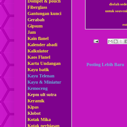
Dompet & pouch
diolah sed
Fiberglass
untuk souven
Gantungan kunci
Gerabah
es
Gipsum
Jam
Kain flanel
Kalender abadi
Kalkulator
Kaos Flanel
Kartu Undangan
Posting Lebih Baru
Kayu batik
Kayu Telenan
Kayu & Miniatur
Kemoceng
Kepm
ult sutra
Keramik
Kipas
Klobot
Kotak Mika
Kotak perhiasan