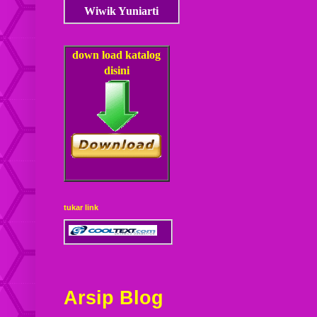
Wiwik Yuniarti
down load
katalog
disini
tukar link
Arsip Blog