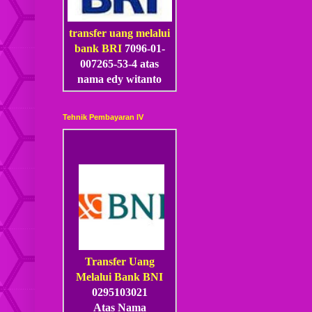
transfer uang melalui
bank BRI
7096-01-
007265-53
-4
atas
nama edy witanto
Tehnik Pembayaran IV
Transfer Uang
Melalui Bank BNI
0295103021
Atas Nama