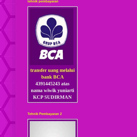
tehnik pembayaran
transfer uang melalui
bank BCA
4391445243 atas
nama wiwik yuniarti
KCP SUDIRMAN
Tehnik Pembayaran 2