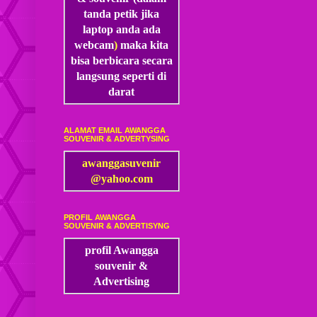
tanda petik jika
laptop anda ada
webcam
)
maka kita
bisa
berbicara secara
langsung seperti di
darat
ALAMAT EMAIL AWANGGA
SOUVENIR & ADVERTYSING
awanggasuvenir
@yahoo.com
PROFIL AWANGGA
SOUVENIR & ADVERTISYNG
profil Awangga
souvenir &
Advertising