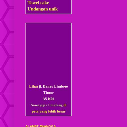
Towel cake
Undangan unik
Lihat
jl. Danau Limboto
Timur
A5 K01
Sawojajar I malang
di
peta yang lebih besar
ALAMAT AWANGGA