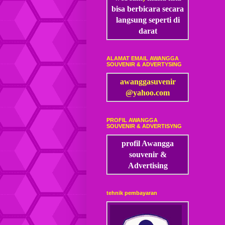
bisa
berbicara secara
langsung seperti di
darat
ALAMAT EMAIL AWANGGA
SOUVENIR & ADVERTYSING
awanggasuvenir
@yahoo.com
PROFIL AWANGGA
SOUVENIR & ADVERTISYNG
profil Awangga
souvenir &
Advertising
tehnik pembayaran