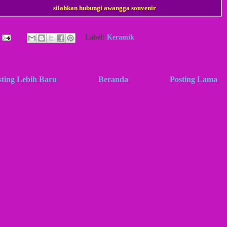
silahkan hubungi awangga souvenir
Label:
Keramik
sting Lebih Baru
Beranda
Posting Lama