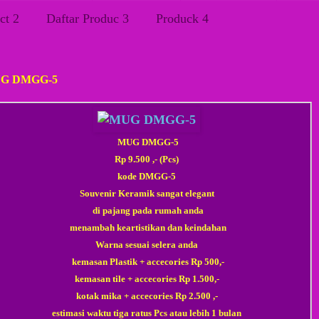
ct 2
Daftar Produc 3
Produck 4
u, 21 Maret 2015
G DMGG-5
MUG DMGG-5
Rp 9.500 ,- (Pcs)
kode DMGG-5
Souvenir Keramik sangat elegant
di pajang pada rumah anda
menambah keartistikan dan keindahan
Warna sesuai selera anda
kemasan Plastik + accecories Rp 500,-
kemasan tile
+ accecories
Rp 1.500,-
kotak mika
+ accecories
Rp 2.500 ,-
estimasi waktu tiga ratus Pcs atau lebih 1 bulan