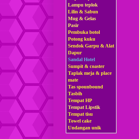
Lampu teplok
Lilin & Sabun
Mug & Gelas
Pasir
Pembuka botol
Potong kuku
Sendok Garpu & Alat
Dapur
Sandal Hotel
Sumpit & coaster
Taplak meja & place
mate
Tas s
pounbound
Tasbih
Tempat HP
Tempat Lipstik
Tempat tisu
Towel cake
Undangan unik