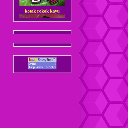
kotak rokok kayu
Dompet Kulit Pria Jantan
Coaster / Tatakan Gelas
Kulit
Dompet kulit Cewek
Coaster / Tatakan Gelas
Batik