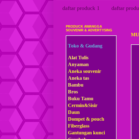
daftar produck 1
daftar produ
PRODUCK AWANGGA
Sabt
SOUVENIR & ADVERTYSING
MU
Toko & Gudang
Alat Tulis
Anyaman
Aneka souvenir
Aneka tas
Bambu
Bros
Buku Tamu
Cermin&Sisir
Daun
Dompet & pouch
Fiberglass
Gantungan kunci