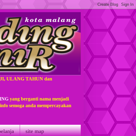
AJI, ULANG TAHUN dan
ING
yang berganti nama menjadi
t info semoga anda mempercayakan
belanja
site map