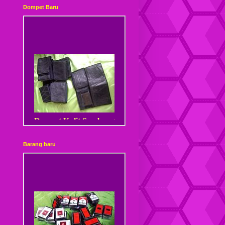
Dompet Baru
Dompet Kulit Sambung
Barang baru
Dompet Kulit Sambung
Kancing