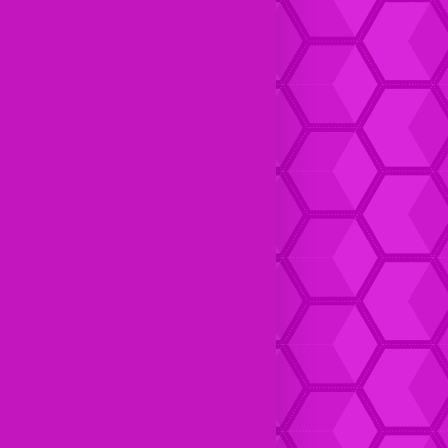
Dompet kulit Cewek Halus
Dompet Kulit pria Keren