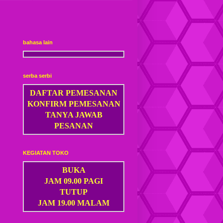
bahasa lain
serba serbi
DAFTAR PEMESANAN
KONFIRM PEMESANAN
TANYA JAWAB
PESANAN
KEGIATAN TOKO
BUKA
JAM 09.00 PAGI
TUTUP
JAM 19.00 MALAM