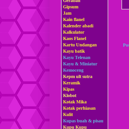
Gerabah
Gipsum
Jam
Kain flanel
Kalender abadi
Kalkulator
Kaos Flanel
Kartu Undangan
Po
Kayu batik
Kayu Telenan
Kayu & Miniatur
Kemoceng
Kepm
ult sutra
Keramik
Kipas
Klobot
Kotak Mika
Kotak perhiasan
Kulit
Kupas buah & pisau
Kupu Kupu