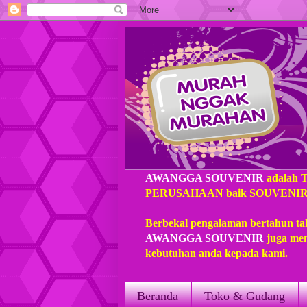
AWANGGA SOUVENIR
adalah 
PERUSAHAAN baik SOUVENIR loka
Berbekal pengalaman bertahun ta
AWANGGA SOUVENIR
juga mem
kebutuhan anda kepada kami.
Beranda
Toko & Gudang