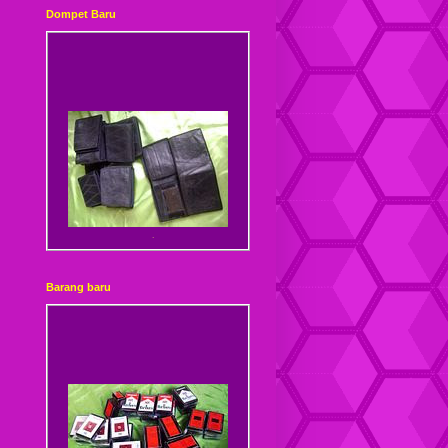
Dompet Baru
Dompet Kulit Sambung
Barang baru
Dompet Kulit Sambung
Kancing