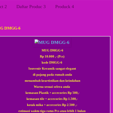
ct 2
Daftar Produc 3
Produck 4
u, 21 Maret 2015
G DMGG-6
MUG DMGG-6
Rp 10.000 ,- (Pcs)
kode DMGG-6
Souvenir Keramik sangat elegant
di pajang pada rumah anda
menambah keartistikan dan keindahan
Warna sesuai selera anda
kemasan Plastik + accecories Rp 500,-
kemasan tile
+ accecories
Rp 1.500,-
kotak mika
+ accecories
Rp 2.500 ,-
estimasi waktu tiga ratus Pcs atau lebih 1 bulan