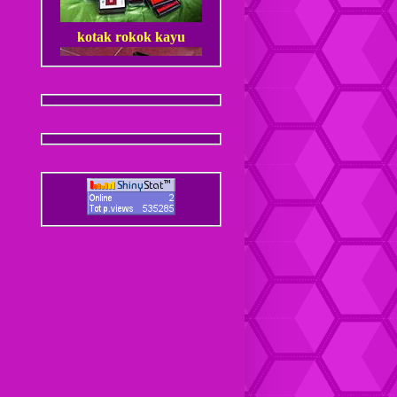
kotak rokok kayu
Dompet Kulit Pria Jantan
Coaster / Tatakan Gelas
Kulit
Dompet kulit Cewek
Coaster / Tatakan Gelas
Batik