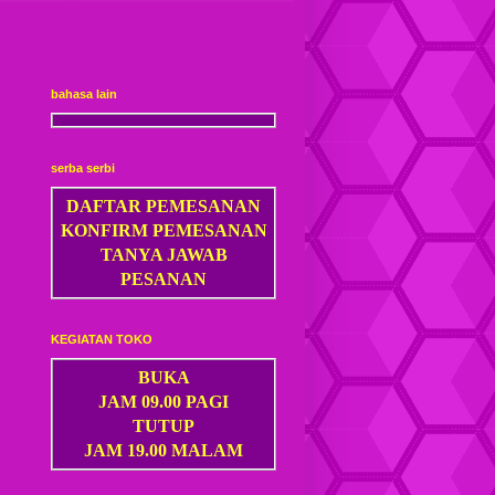
bahasa lain
serba serbi
DAFTAR PEMESANAN
KONFIRM PEMESANAN
TANYA JAWAB
PESANAN
KEGIATAN TOKO
BUKA
JAM 09.00 PAGI
TUTUP
JAM 19.00 MALAM