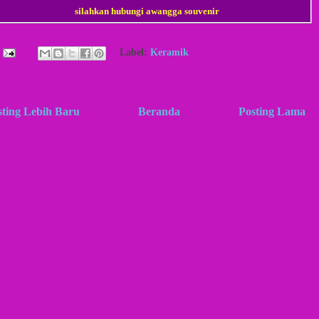
silahkan hubungi awangga souvenir
Label:
Keramik
sting Lebih Baru
Beranda
Posting Lama