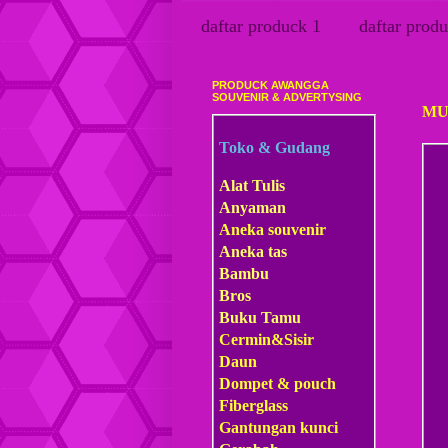
daftar produck 1
daftar produ
PRODUCK AWANGGA
Sabt
SOUVENIR & ADVERTYSING
MU
Toko & Gudang
Alat Tulis
Anyaman
Aneka souvenir
Aneka tas
Bambu
Bros
Buku Tamu
Cermin&Sisir
Daun
Dompet & pouch
Fiberglass
Gantungan kunci