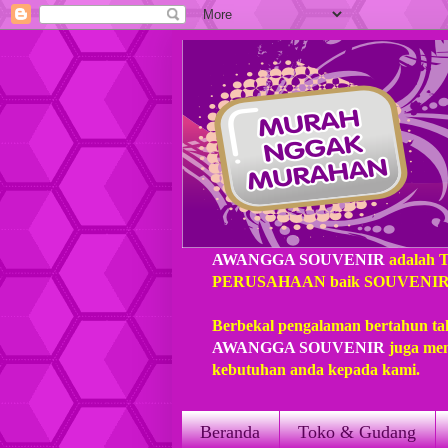
AWANGGA SOUVENIR
adalah 
PERUSAHAAN baik SOUVENIR loka
Berbekal pengalaman bertahun ta
AWANGGA SOUVENIR
juga mem
kebutuhan anda kepada kami.
Beranda
Toko & Gudang