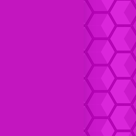
Dompet kulit Cewek Halus
Dompet Kulit pria Keren