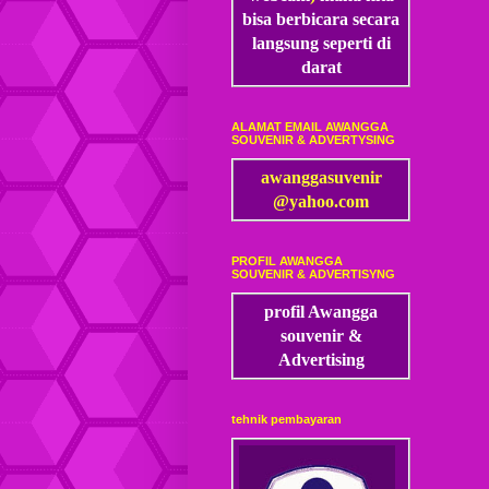
bisa
berbicara secara
langsung seperti di
darat
ALAMAT EMAIL AWANGGA
SOUVENIR & ADVERTYSING
awanggasuvenir
@yahoo.com
PROFIL AWANGGA
SOUVENIR & ADVERTISYNG
profil Awangga
souvenir &
Advertising
tehnik pembayaran