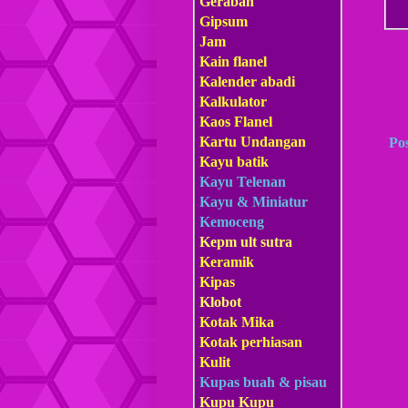
Gerabah
Gipsum
Jam
Kain flanel
Kalender abadi
Kalkulator
Kaos Flanel
Kartu Undangan
Po
Kayu batik
Kayu Telenan
Kayu & Miniatur
Kemoceng
Kepm
ult sutra
Keramik
Kipas
Klobot
Kotak Mika
Kotak perhiasan
Kulit
Kupas buah & pisau
Kupu Kupu