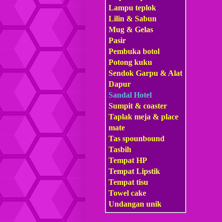
Lampu teplok
Lilin & Sabun
Mug & Gelas
Pasir
Pembuka botol
Potong kuku
Sendok Garpu & Alat
Dapur
Sandal Hotel
Sumpit & coaster
Taplak meja & place
mate
Tas s
pounbound
Tasbih
Tempat HP
Tempat Lipstik
Tempat tisu
Towel cake
Undangan unik