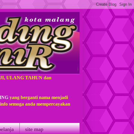
AJI, ULANG TAHUN dan
ING
yang berganti nama menjadi
t info semoga anda mempercayakan
belanja
site map